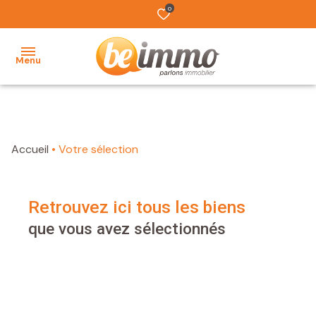
0
Menu
ACCUEIL
Filtrer
NOS
Accueil
Votre sélection
BIENS
VENDUS
retrouvez ici tous les biens
que vous avez sélectionnés
ESTIMATION
L'ÉQUIPE
TRAVAUX