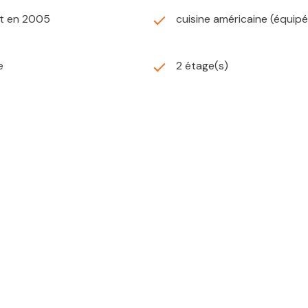
it en 2005
cuisine américaine (équip
e
2 étage(s)