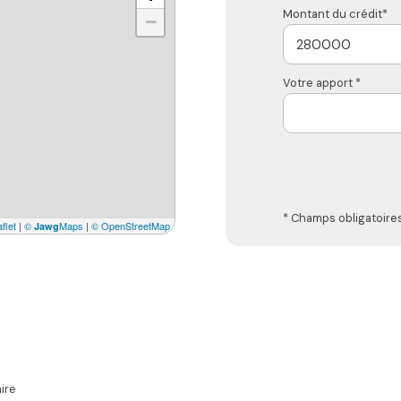
Montant du crédit*
−
Votre apport *
* Champs obligatoire
flet
|
©
Maps
|
© OpenStreetMap
Jawg
ire