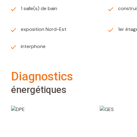
1 salle(s) de bain
constru
exposition Nord-Est
1er étag
interphone
diagnostics
énergétiques