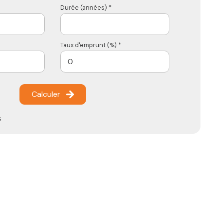
Durée (années) *
Taux d'emprunt (%) *
Calculer
s