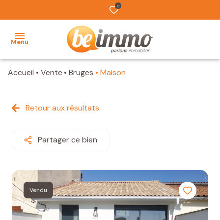
0
Menu
Accueil
Vente
Bruges
Maison
ACCUEIL
NOS
Retour aux résultats
BIENS
VENDUS
Partager ce bien
ESTIMATION
L'ÉQUIPE
Vendu
TRAVAUX