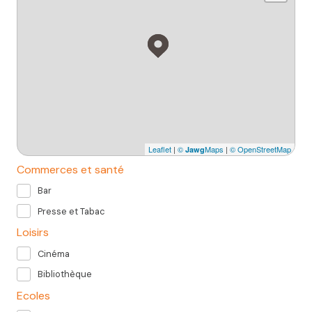
Leaflet
|
©
Maps
|
© OpenStreetMap
Jawg
Commerces et santé
Bar
Presse et Tabac
Loisirs
Cinéma
Bibliothèque
Ecoles