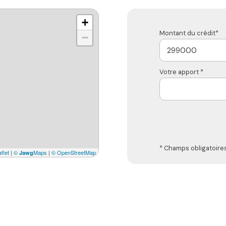
+
Montant du crédit*
−
Votre apport *
* Champs obligatoire
flet
|
©
Maps
|
© OpenStreetMap
Jawg