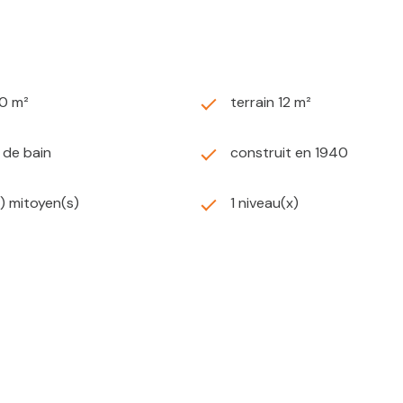
80 m²
terrain 12 m²
) de bain
construit en 1940
) mitoyen(s)
1 niveau(x)