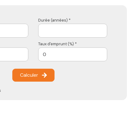
Durée (années) *
Taux d'emprunt (%) *
Calculer
s