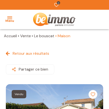
0
Menu
Accueil
Vente
Le bouscat
Maison
ACCUEIL
NOS
Retour aux résultats
BIENS
VENDUS
Partager ce bien
ESTIMATION
L'ÉQUIPE
Vendu
TRAVAUX