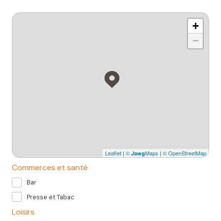
+
−
Leaflet
|
©
Maps
|
© OpenStreetMap
Jawg
Commerces et santé
Bar
Presse et Tabac
Loisirs