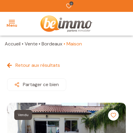
0
Menu
Accueil
Vente
Bordeaux
Maison
ACCUEIL
NOS
Retour aux résultats
BIENS
VENDUS
Partager ce bien
ESTIMATION
1
L'ÉQUIPE
Vendu
TRAVAUX