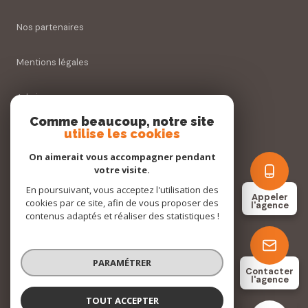
Nos partenaires
Mentions légales
Admin
Comme beaucoup, notre site
Nos honoraires
utilise les cookies
On aimerait vous accompagner pendant
Politique RGPD
votre visite.
En poursuivant, vous acceptez l'utilisation des
Appeler
Cookies
cookies par ce site, afin de vous proposer des
l'agence
contenus adaptés et réaliser des statistiques !
© 2026 | Tous droits réservés
PARAMÉTRER
Contacter
l'agence
Réalisé par
TOUT ACCEPTER