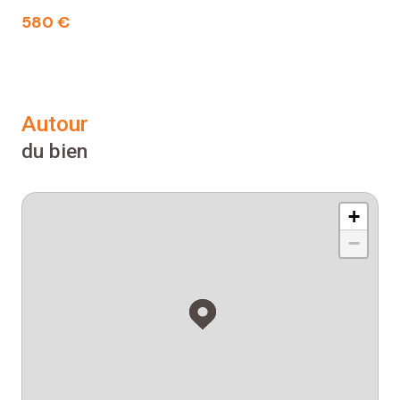
580 €
autour
du bien
+
−