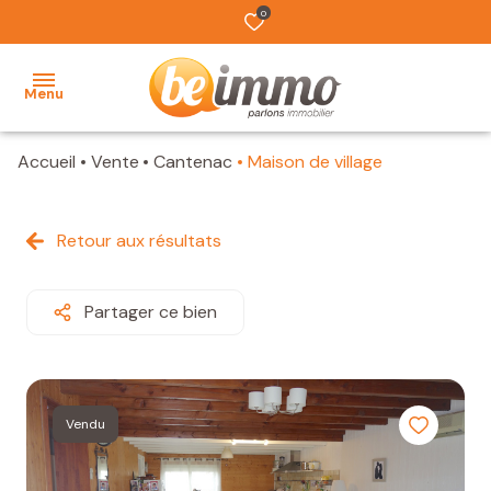
0
Menu
Accueil
Vente
Cantenac
Maison de village
ACCUEIL
NOS
Retour aux résultats
BIENS
VENDUS
Partager ce bien
ESTIMATION
L'ÉQUIPE
Vendu
TRAVAUX